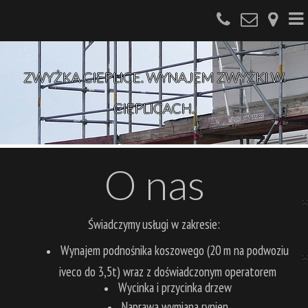
Deprecated: __autoload() is deprecated, use spl_autoload_register() instead in
/usr/home/netfactory/domains/pecpol.pl/public_html/wp-content/plugins/mainwp-
child/mainwp-child.php on line 39
O nas
ZWYŻKA CIEPLICE. WYNAJEM ZWYŻKI W
Galeria zdjęć
CIEPLICACH.
Kontakt
‹
O nas
›
×
‹
Świadczymy usługi w zakresie:
›
Wynajem podnośnika koszowego (20 m na podwoziu
×
iveco do 3,5t) wraz z doświadczonym operatorem
Wycinka i przycinka drzew
Naprawa wymiana rynien