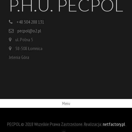
P.H.U. PECPOL
+48 504 288 131
pecpol@o2.pl
ul. Polna 5
58-508 Łomnica
Jelenia Góra
Menu
PECPOL © 2018 Wszelkie Prawa Zastrzeżone. Realizacja:
netfactory.pl